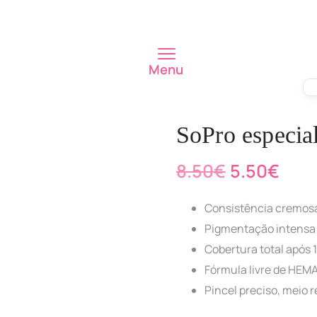
Menu
SoPro especia
8.50
€
5.50
€
Consistência cremos
Pigmentação intensa
Cobertura total após
Fórmula livre de HEM
Pincel preciso, meio 