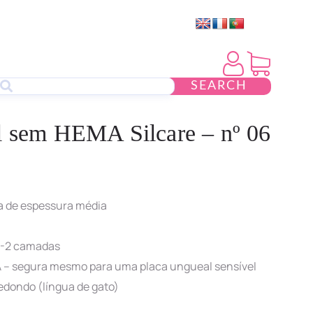
SEARCH
l sem HEMA Silcare – nº 06
a de espessura média
 1-2 camadas
A – segura mesmo para uma placa ungueal sensível
redondo (língua de gato)