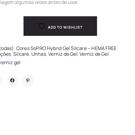
lagem algumas vezes antes de usar.
ADD TO WISHLIST
todas)
,
Cores SoPRO Hybrid Gel Silcare – HEMA FREE
ções
,
Silcare
,
Unhas
,
Verniz de Gel
,
Verniz de Gel
verniz gel