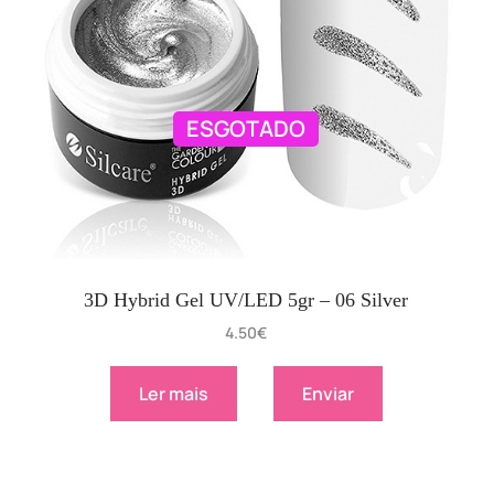
ESGOTADO
3D Hybrid Gel UV/LED 5gr – 06 Silver
4.50
€
Ler mais
Enviar