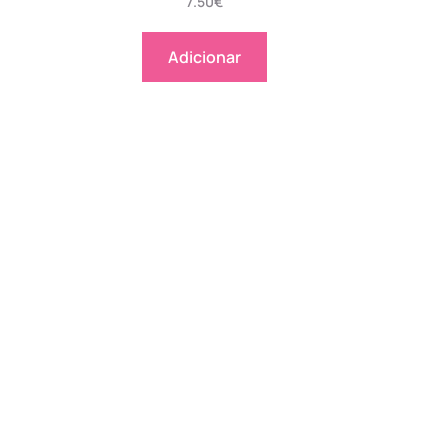
7.50
€
Adicionar