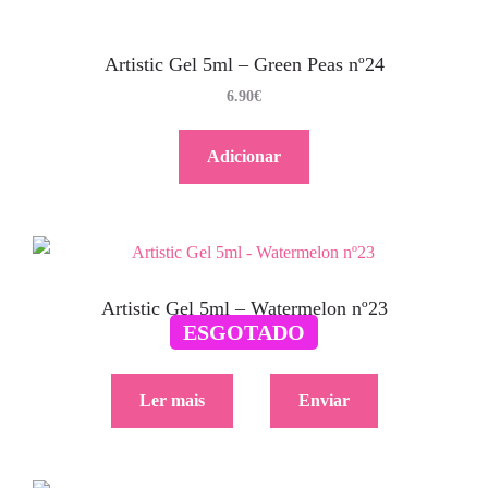
Artistic Gel 5ml – Green Peas nº24
6.90
€
Adicionar
Artistic Gel 5ml – Watermelon nº23
ESGOTADO
6.90
€
Ler mais
Enviar