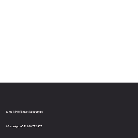
E-mail: info@mystikbeauty.pt
WhatsApp: +351 918 772 475