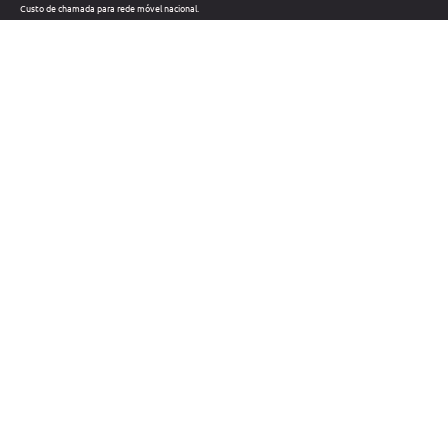
Custo de chamada para rede móvel nacional.
Telefone: +351 212 220 133
Custo de chamada para a rede fixa nacional.
Horário: Dias úteis das 09h às 18h
Métodos de pagamento
Links úteis
Contatos