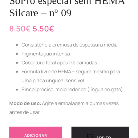
SoPro especial sem HEMA
Silcare – nº 09
8.50
€
5.50
€
Consistência cremosa de espessura média
Pigmentação intensa
Cobertura total após 1-2 camadas
Fórmula livre de HEMA – segura mesmo para
uma placa ungueal sensível
Pincel preciso, meio redondo (língua de gato)
Modo de uso:
Agite a embalagem algumas vezes
antes de usar.
ADICIONAR
ADD TO