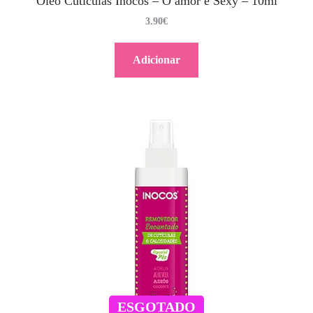
Óleo Cutículas Inocos – O amor é Sexy – 10ml
3.90
€
Adicionar
ESGOTADO