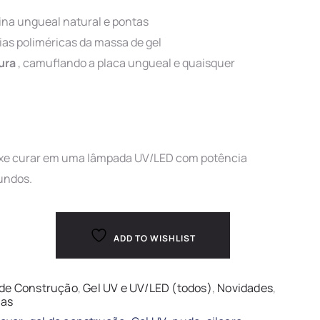
ina ungueal natural e pontas
eias poliméricas da massa de gel
ura
, camuflando a placa ungueal e quaisquer
eixe curar em uma lâmpada UV/LED com potência
undos.
ADD TO WISHLIST
 de Construção
,
Gel UV e UV/LED (todos)
,
Novidades
,
as