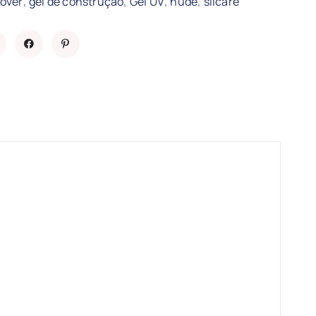
,
,
,
,
over
gel de construção
Gel UV
nude
silcare