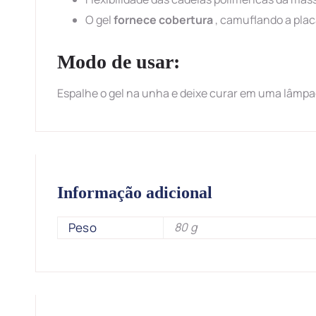
O gel
fornece cobertura
, camuflando a plac
Modo de usar:
Espalhe o gel na unha e deixe curar em uma lâmp
Informação adicional
Peso
80 g