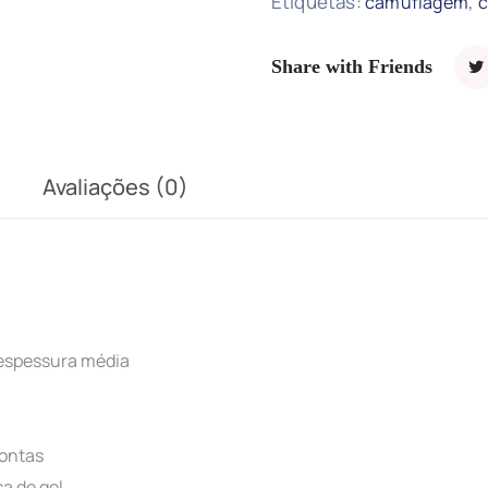
Etiquetas:
,
camuflagem
c
Share with Friends
Avaliações (0)
 espessura média
pontas
a de gel