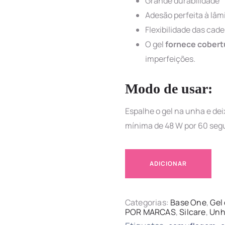
Grande durabilidade
Adesão perfeita à lâm
Flexibilidade das cad
O gel
fornece cobert
imperfeições.
Modo de usar:
Espalhe o gel na unha e d
mínima de 48 W por 60 seg
ADICIONAR
Categorias:
Base One
,
Gel
POR MARCAS
,
Silcare
,
Unh