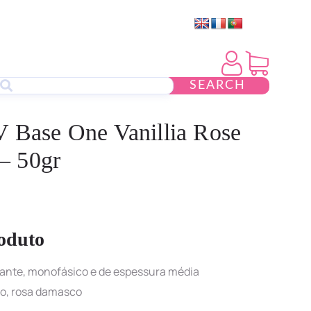
SEARCH
V Base One Vanillia Rose
– 50gr
oduto
ante, monofásico e de espessura média
o, rosa damasco