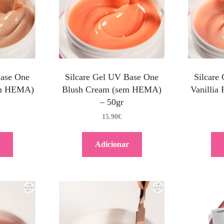
Base One
Silcare
Silcare Gel UV Base One
em HEMA)
Vanilli
Blush Cream (sem HEMA)
– 50gr
15.90
€
Adicionar