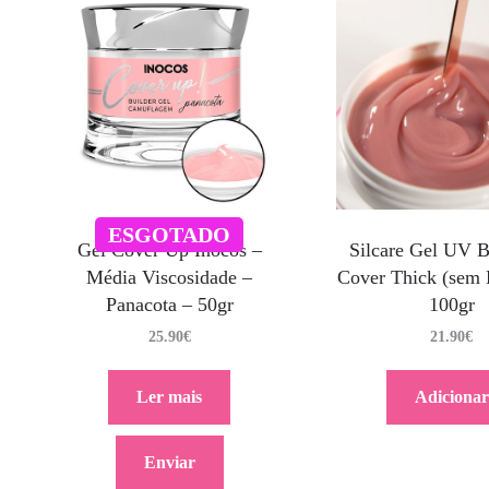
ESGOTADO
Silcare Gel UV 
Gel Cover Up Inocos –
Cover Thick (se
Média Viscosidade –
100gr
Panacota – 50gr
21.90
€
25.90
€
Adicionar
Ler mais
Enviar