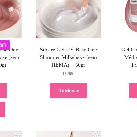
DO
Base One
Silcare Gel UV Base One
Gel Co
ose (sem
Shimmer Milkshake (sem
Média
0gr
HEMA) – 50gr
Tâ
15.90
€
Adicionar