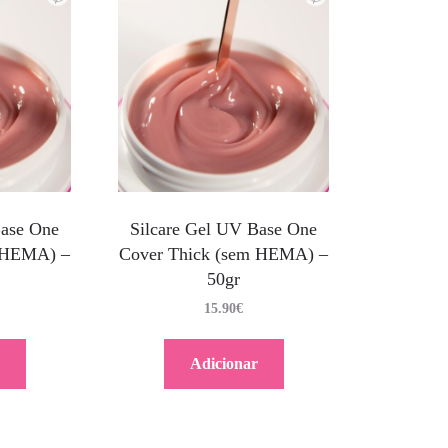
Base One
Silcare Gel UV Base One
m HEMA) –
Cover Thick (sem HEMA) –
50gr
15.90
€
Adicionar