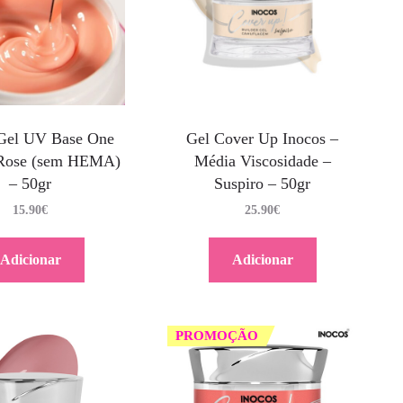
 Gel UV Base One
Gel Cover Up Inocos –
a Rose (sem HEMA)
Média Viscosidade –
– 50gr
Suspiro – 50gr
15.90
€
25.90
€
Adicionar
Adicionar
PROMOÇÃO