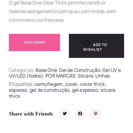
O gel Base One Clear Thick permite construir
fazendo alongamento com tip ou com molde, bem
como manicure francesa.
ADICIONAR
ADD TO
WISHLIST
Categorias:
Base One
,
Gel de Construção
,
Gel UV e
UV/LED (todos)
,
POR MARCAS
,
Silcare
,
Unhas
Etiquetas:
,
,
,
camuflagem
cover
cover thick
,
,
,
,
espesso
gel de construção
gel espesso
silcare
thick
Share with Friends