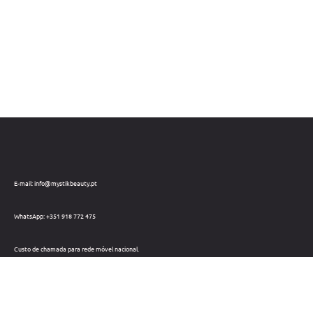
E-mail: info@mystikbeauty.pt
WhatsApp: +351 918 772 475
Custo de chamada para rede móvel nacional.
Telefone: +351 212 220 133