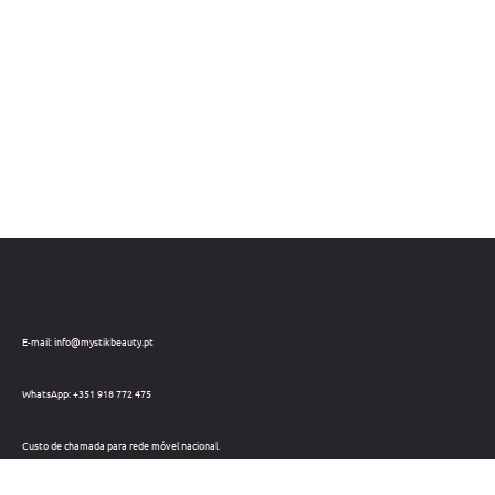
E-mail: info@mystikbeauty.pt
WhatsApp: +351 918 772 475
Custo de chamada para rede móvel nacional.