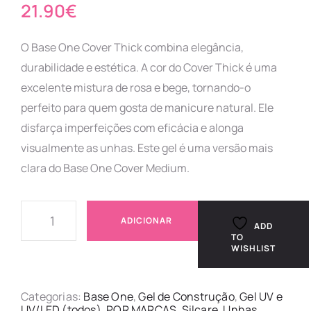
21.90
€
O Base One Cover Thick combina elegância,
durabilidade e estética. A cor do Cover Thick é uma
excelente mistura de rosa e bege, tornando-o
perfeito para quem gosta de manicure natural. Ele
disfarça imperfeições com eficácia e alonga
visualmente as unhas. Este gel é uma versão mais
clara do Base One Cover Medium.
ADICIONAR
ADD
TO
WISHLIST
Categorias:
Base One
,
Gel de Construção
,
Gel UV e
UV/LED (todos)
,
POR MARCAS
,
Silcare
,
Unhas