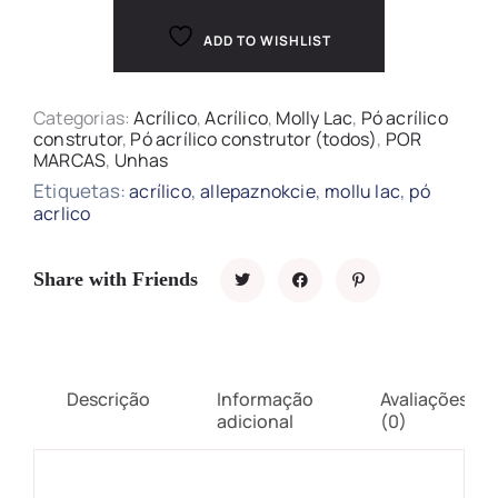
ADD TO WISHLIST
Categorias:
Acrílico
,
Acrílico
,
Molly Lac
,
Pó acrílico
construtor
,
Pó acrílico construtor (todos)
,
POR
MARCAS
,
Unhas
Etiquetas:
,
,
,
acrílico
allepaznokcie
mollu lac
pó
acrlico
Share with Friends
Descrição
Informação
Avaliações
adicional
(0)