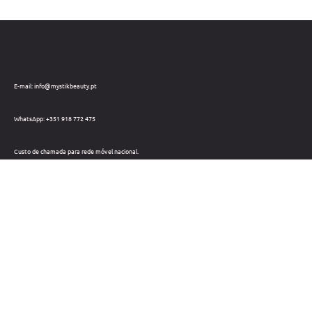
E-mail: info@mystikbeauty.pt
WhatsApp: +351 918 772 475
Custo de chamada para rede móvel nacional.
Telefone: +351 212 220 133
Custo de chamada para a rede fixa nacional.
Horário: Dias úteis das 09h às 18h
Métodos de pagamento