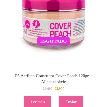
ESGOTADO
Pó Acrílico Construtor Cover Peach 120gr –
Allepaznokcie
28.00
€
25.90
€
Ler mais
Enviar