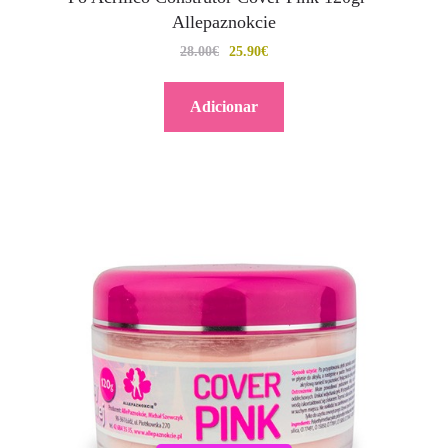
Allepaznokcie
28.00
€
25.90
€
Adicionar