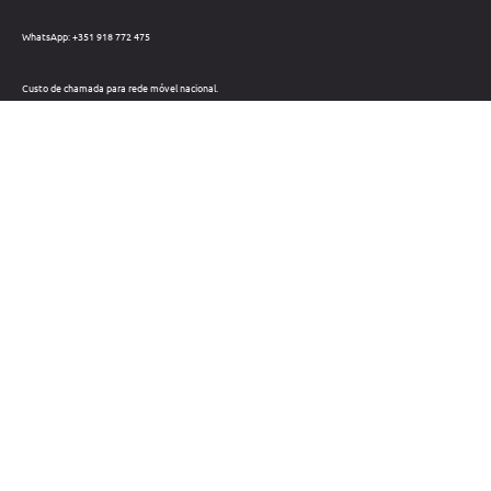
WhatsApp: +351 918 772 475
Custo de chamada para rede móvel nacional.
Telefone: +351 212 220 133
Custo de chamada para a rede fixa nacional.
Horário: Dias úteis das 09h às 18h
Métodos de pagamento