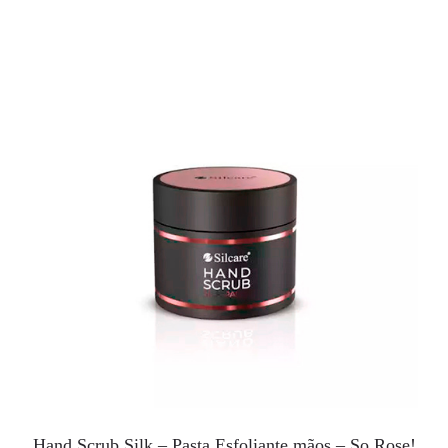
Hand Scrub Silk – Pasta Esfoliante mãos – So Rose!