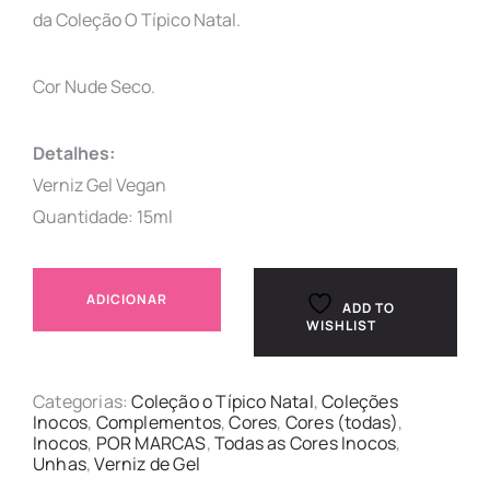
da Coleção O Típico Natal.
Cor Nude Seco.
Detalhes:
Verniz Gel Vegan
Quantidade: 15ml
ADICIONAR
ADD TO
WISHLIST
Categorias:
Coleção o Típico Natal
,
Coleções
Inocos
,
Complementos
,
Cores
,
Cores (todas)
,
Inocos
,
POR MARCAS
,
Todas as Cores Inocos
,
Unhas
,
Verniz de Gel