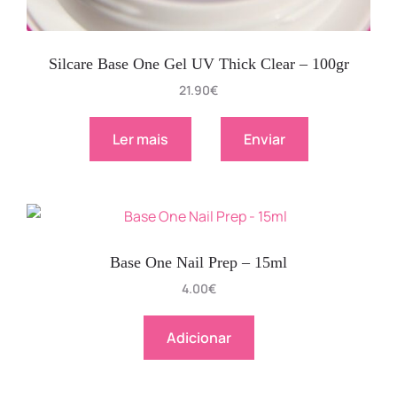
Silcare Base One Gel UV Thick Clear – 100gr
21.90
€
Ler mais
Enviar
Base One Nail Prep – 15ml
4.00
€
Adicionar