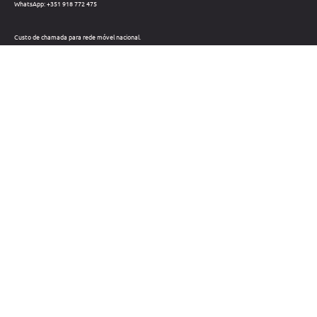
WhatsApp: +351 918 772 475
Custo de chamada para rede móvel nacional.
Telefone: +351 212 220 133
Custo de chamada para a rede fixa nacional.
Horário: Dias úteis das 09h às 18h
Métodos de pagamento
Links úteis