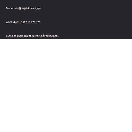
E-mail: info@mystikbeauty.pt
WhatsApp: +351 918 772 475
Custo de chamada para rede móvel nacional.
Telefone: +351 212 220 133
Custo de chamada para a rede fixa nacional.
Horário: Dias úteis das 09h às 18h
Métodos de pagamento