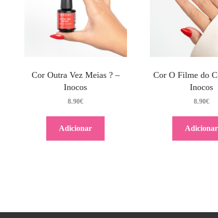
Cor Outra Vez Meias ? –
Cor O Filme do C
Inocos
Inocos
8.90
€
8.90
€
Adicionar
Adicionar