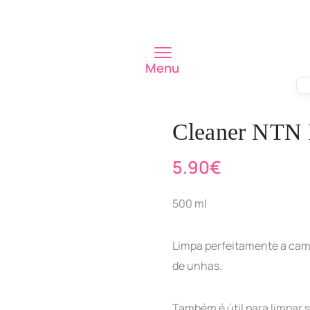
Menu
Cleaner NTN 
5.90
€
500 ml
Limpa perfeitamente a cama
de unhas.
Também é útil para limpar s