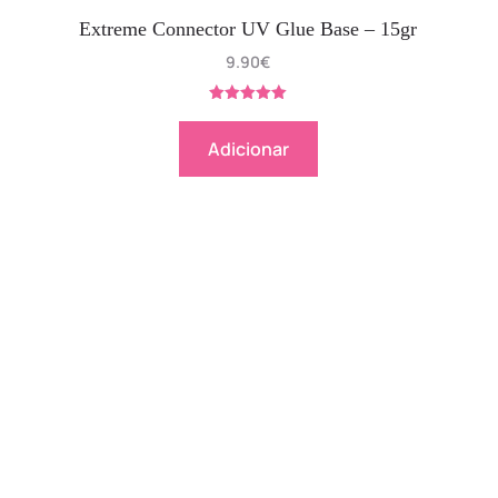
Extreme Connector UV Glue Base – 15gr
9.90
€
Avaliação
5.00
de 5
Adicionar