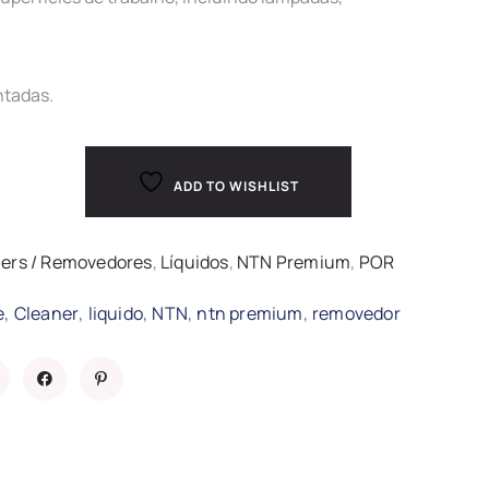
ntadas.
ADD TO WISHLIST
ers / Removedores
,
Líquidos
,
NTN Premium
,
POR
,
,
,
,
,
e
Cleaner
liquido
NTN
ntn premium
removedor