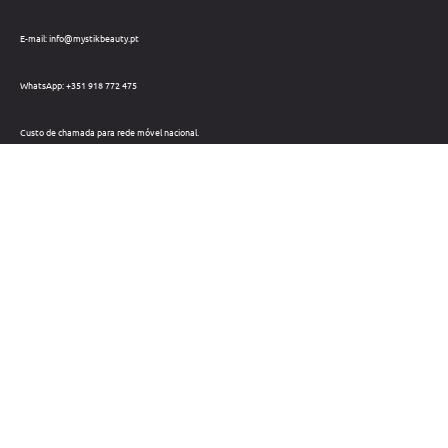
E-mail: info@mystikbeauty.pt
WhatsApp: +351 918 772 475
Custo de chamada para rede móvel nacional.
Telefone: +351 212 220 133
Custo de chamada para a rede fixa nacional.
Horário: Dias úteis das 09h às 18h
Métodos de pagamento