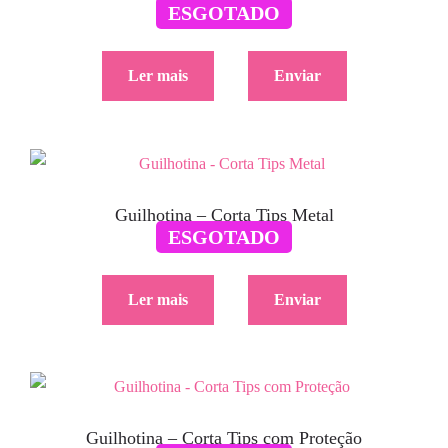
ESGOTADO
4.50
€
Ler mais
Enviar
Guilhotina – Corta Tips Metal
ESGOTADO
4.50
€
Ler mais
Enviar
Guilhotina – Corta Tips com Proteção