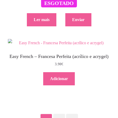
ESGOTADO
4.50
€
Ler mais
Enviar
Easy French – Francesa Perfeita (acrílico e acrygel)
3.90
€
Adicionar