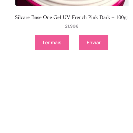
Silcare Base One Gel UV French Pink Dark – 100gr
21.90
€
Ler mais
Enviar