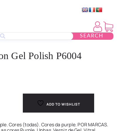
SEARCH
ion Gel Polish P6004
ADD TO WISHLIST
ple
,
Cores (todas)
,
Cores da purple
,
POR MARCAS
,
 as cores Purple
,
Unhas
,
Verniz de Gel
,
Vitral