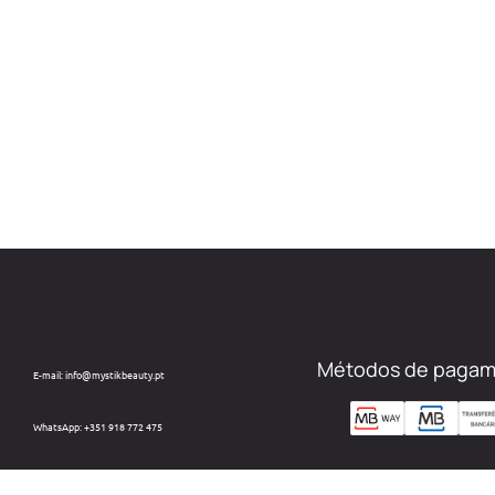
Métodos de paga
E-mail: info@mystikbeauty.pt
WhatsApp: +351 918 772 475
Custo de chamada para rede móvel nacional.