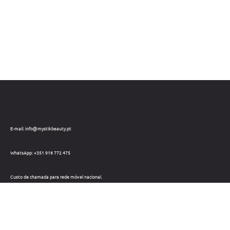
E-mail: info@mystikbeauty.pt
WhatsApp: +351 918 772 475
Custo de chamada para rede móvel nacional.
Telefone: +351 212 220 133
Custo de chamada para a rede fixa nacional.