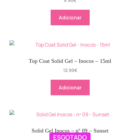
9.90
€
Adicionar
Top Coat Solid Gel – Inocos – 15ml
12.90
€
Adicionar
Solid Gel Inocos – nº 09 – Sunset
ESGOTADO
9.90
€