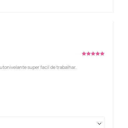
Avaliação
5
de 5
tonivelante super facil de trabalhar.