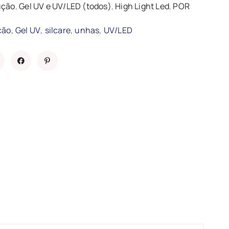
ução
,
Gel UV e UV/LED (todos)
,
High Light Led
,
POR
,
,
,
,
ção
Gel UV
silcare
unhas
UV/LED