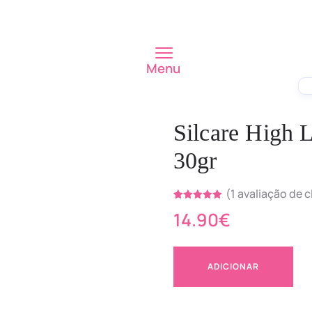
Menu
Silcare High 
30gr
(
1
avaliação de c
Classificado
1
14.90
€
com
5.00
em 5 com
base em
classificação
de cliente
ADICIONAR