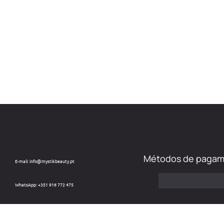
Métodos de paga
E-mail: info@mystikbeauty.pt
WhatsApp: +351 918 772 475
Custo de chamada para rede móvel nacional.