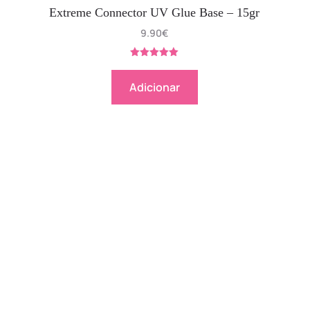
Extreme Connector UV Glue Base – 15gr
9.90
€
Avaliação
5.00
de 5
Adicionar