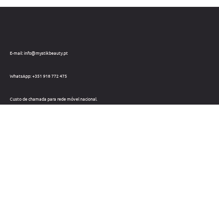
E-mail: info@mystikbeauty.pt
WhatsApp: +351 918 772 475
Custo de chamada para rede móvel nacional.
Telefone: +351 212 220 133
Custo de chamada para a rede fixa nacional.
Horário: Dias úteis das 09h às 18h
Métodos de pagamento