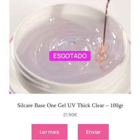
ESGOTADO
Silcare Base One Gel UV Thick Clear – 100gr
21.90
€
Ler mais
Enviar