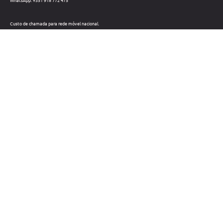
WhatsApp: +351 918 772 475
Custo de chamada para rede móvel nacional.
Telefone: +351 212 220 133
Custo de chamada para a rede fixa nacional.
Horário: Dias úteis das 09h às 18h
Métodos de pagamento