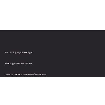
E-mail: info@mystikbeauty.pt
WhatsApp: +351 918 772 475
Custo de chamada para rede móvel nacional.
Telefone: +351 212 220 133
Custo de chamada para a rede fixa nacional.