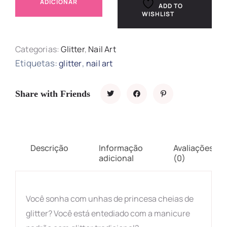
ADICIONAR
ADD TO
WISHLIST
Categorias:
Glitter
,
Nail Art
Etiquetas:
,
glitter
nail art
Share with Friends
Descrição
Informação
Avaliações
adicional
(0)
Você sonha com unhas de princesa cheias de
glitter? Você está entediado com a manicure