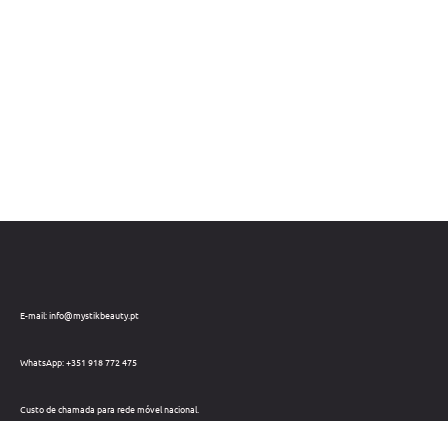
E-mail: info@mystikbeauty.pt
WhatsApp: +351 918 772 475
Custo de chamada para rede móvel nacional.