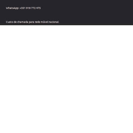
WhatsApp: +351 918 772 475
Custo de chamada para rede móvel nacional.
Telefone: +351 212 220 133
Custo de chamada para a rede fixa nacional.
Horário: Dias úteis das 09h às 18h
Métodos de pagamento