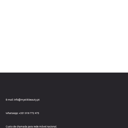
E-mail: info@mystikbeauty.pt
WhatsApp: +351 918 772 475
Custo de chamada para rede móvel nacional.