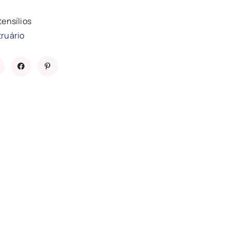
tensílios
ruário