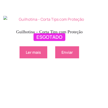
Guilhotina – Corta Tips com Proteção
ESGOTADO
4.50
€
Ler mais
Enviar