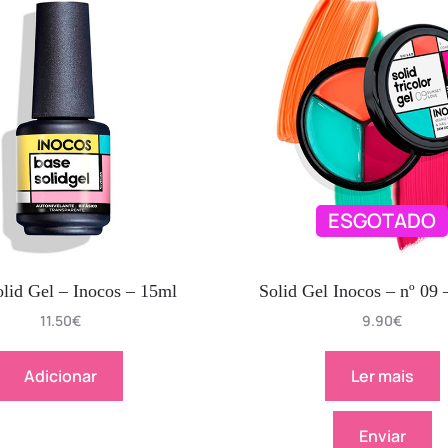
ESGOTADO
lid Gel – Inocos – 15ml
Solid Gel Inocos – nº 09 
11.50
€
9.90
€
Adicionar
Ler mais
Enviar