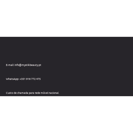
E-mail: info@mystikbeauty.pt
WhatsApp: +351 918 772 475
Custo de chamada para rede móvel nacional.
Telefone: +351 212 220 133
Custo de chamada para a rede fixa nacional.