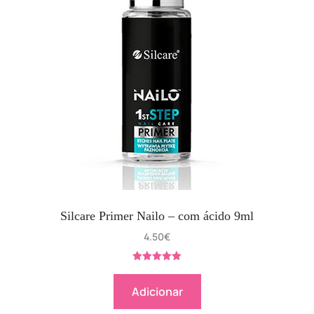
Silcare Primer Nailo – com ácido 9ml
4.50
€
Avaliação
5.00
de 5
Adicionar