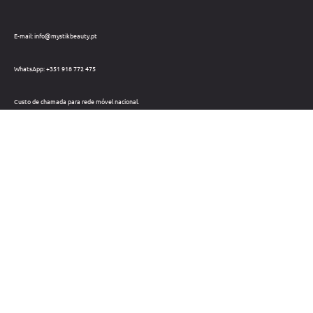
E-mail: info@mystikbeauty.pt
WhatsApp: +351 918 772 475
Custo de chamada para rede móvel nacional.
Telefone: +351 212 220 133
Custo de chamada para a rede fixa nacional.
Horário: Dias úteis das 09h às 18h
Métodos de pagamento