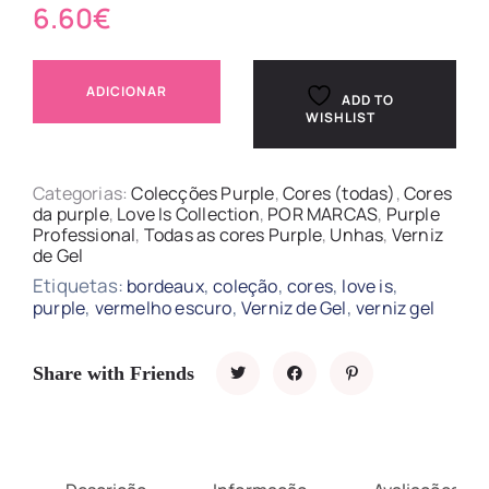
6.60
€
ADICIONAR
ADD TO
WISHLIST
Categorias:
Colecções Purple
,
Cores (todas)
,
Cores
da purple
,
Love Is Collection
,
POR MARCAS
,
Purple
Professional
,
Todas as cores Purple
,
Unhas
,
Verniz
de Gel
Etiquetas:
,
,
,
,
bordeaux
coleção
cores
love is
,
,
,
purple
vermelho escuro
Verniz de Gel
verniz gel
Share with Friends