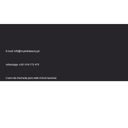
E-mail: info@mystikbeauty.pt
WhatsApp: +351 918 772 475
Custo de chamada para rede móvel nacional.
Telefone: +351 212 220 133
Custo de chamada para a rede fixa nacional.
Horário: Dias úteis das 09h às 18h