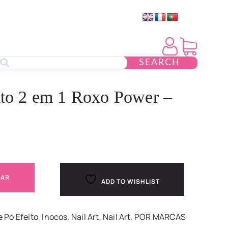
SEARCH
eito 2 em 1 Roxo Power –
NAR
ADD TO WISHLIST
e Pó Efeito
,
Inocos
,
Nail Art
,
Nail Art
,
POR MARCAS