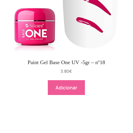
Paint Gel Base One UV -5gr – nº18
3.80
€
Adicionar