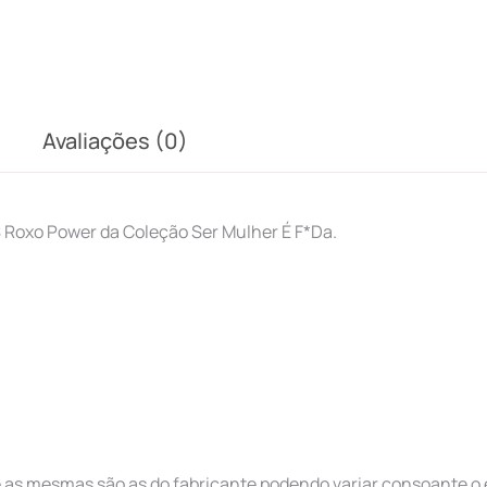
Avaliações (0)
S Roxo Power da Coleção Ser Mulher É F*Da.
as mesmas são as do fabricante podendo variar consoante o 