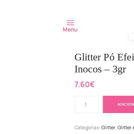
Menu
Glitter Pó Ef
Inocos – 3gr
7.60
€
ADICIO
Categorias:
Glitter
,
Glitter 