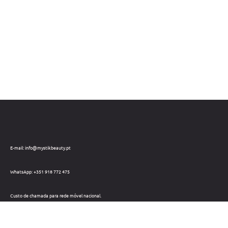
E-mail: info@mystikbeauty.pt
WhatsApp: +351 918 772 475
Custo de chamada para rede móvel nacional.
Telefone: +351 212 220 133