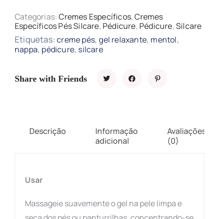
Categorias:
Cremes Específicos
,
Cremes
Específicos Pés Silcare
,
Pédicure
,
Pédicure
,
Silcare
Etiquetas:
,
,
,
creme pés
gel relaxante
mentol
,
,
nappa
pédicure
silcare
Share with Friends
Descrição
Informação
Avaliações
adicional
(0)
Usar
Massageie suavemente o gel na pele limpa e
seca dos pés ou panturrilhas, concentrando-se