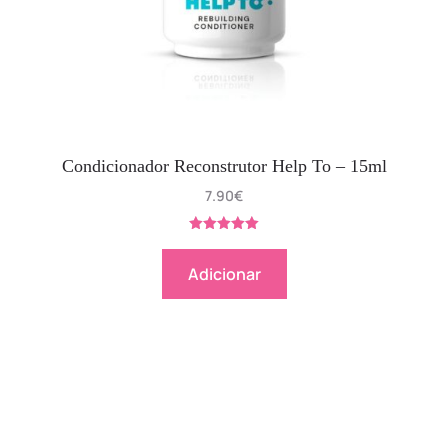
Condicionador Reconstrutor Help To – 15ml
7.90
€
Avaliação
5.00
de 5
Adicionar