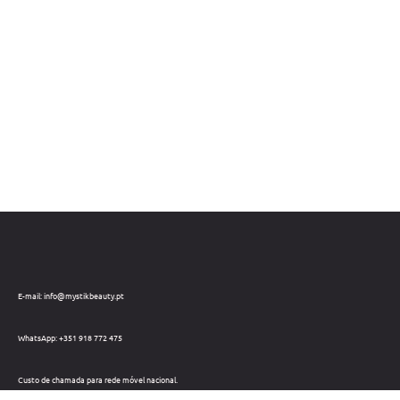
E-mail: info@mystikbeauty.pt
WhatsApp: +351 918 772 475
Custo de chamada para rede móvel nacional.