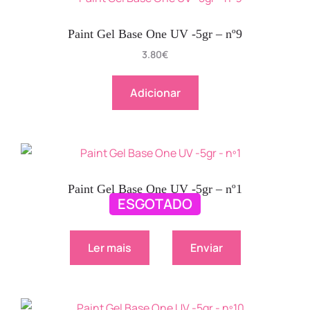
Paint Gel Base One UV -5gr – nº9
3.80
€
Adicionar
Paint Gel Base One UV -5gr – nº1
ESGOTADO
3.80
€
Ler mais
Enviar