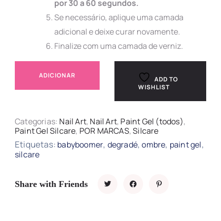
por 30 a 60 segundos.
Se necessário, aplique uma camada
adicional e deixe curar novamente.
Finalize com uma camada de verniz.
ADICIONAR
ADD TO
WISHLIST
Categorias:
Nail Art
,
Nail Art
,
Paint Gel (todos)
,
Paint Gel Silcare
,
POR MARCAS
,
Silcare
Etiquetas:
,
,
,
,
babyboomer
degradé
ombre
paint gel
silcare
Share with Friends