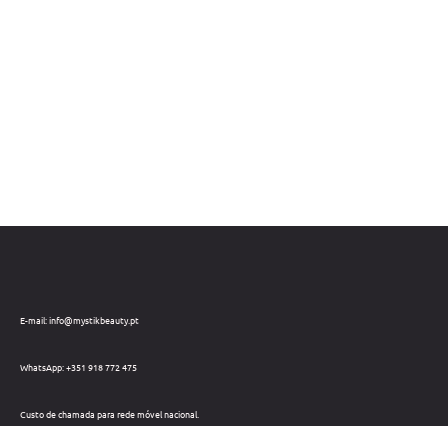
E-mail: info@mystikbeauty.pt
WhatsApp: +351 918 772 475
Custo de chamada para rede móvel nacional.