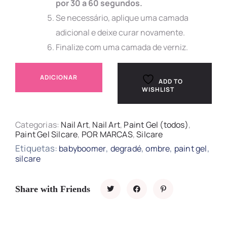
por 30 a 60 segundos.
Se necessário, aplique uma camada
adicional e deixe curar novamente.
Finalize com uma camada de verniz.
ADICIONAR
ADD TO
WISHLIST
Categorias:
Nail Art
,
Nail Art
,
Paint Gel (todos)
,
Paint Gel Silcare
,
POR MARCAS
,
Silcare
Etiquetas:
,
,
,
,
babyboomer
degradé
ombre
paint gel
silcare
Share with Friends