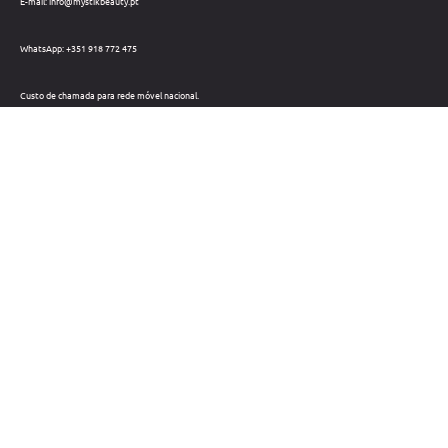
E-mail: info@mystikbeauty.pt
WhatsApp: +351 918 772 475
Custo de chamada para rede móvel nacional.
Telefone: +351 212 220 133
Custo de chamada para a rede fixa nacional.
Horário: Dias úteis das 09h às 18h
Métodos de pagamento