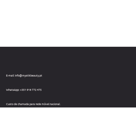
E-mail: info@mystikbeauty.pt
WhatsApp: +351 918 772 475
Custo de chamada para rede móvel nacional.
Telefone: +351 212 220 133
Custo de chamada para a rede fixa nacional.