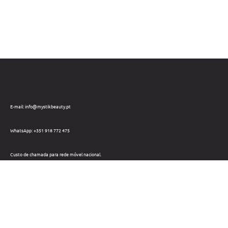
E-mail: info@mystikbeauty.pt
WhatsApp: +351 918 772 475
Custo de chamada para rede móvel nacional.
Telefone: +351 212 220 133
Custo de chamada para a rede fixa nacional.
Horário: Dias úteis das 09h às 18h