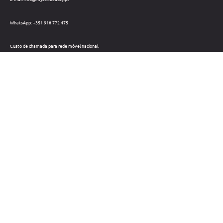
WhatsApp: +351 918 772 475
Custo de chamada para rede móvel nacional.
Telefone: +351 212 220 133
Custo de chamada para a rede fixa nacional.
Horário: Dias úteis das 09h às 18h
Métodos de pagamento