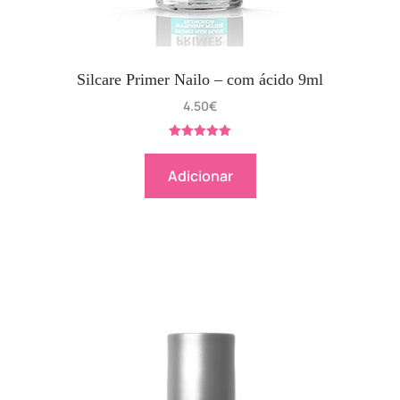
Silcare Primer Nailo – com ácido 9ml
4.50
€
Avaliação
5.00
de 5
Adicionar