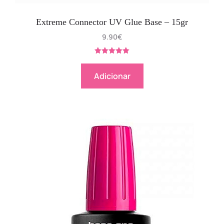
Extreme Connector UV Glue Base – 15gr
9.90
€
Avaliação
5.00
de 5
Adicionar