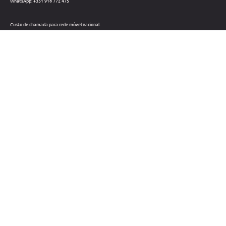
WhatsApp: +351 918 772 475
Custo de chamada para rede móvel nacional.
Telefone: +351 212 220 133
Custo de chamada para a rede fixa nacional.
Horário: Dias úteis das 09h às 18h
Métodos de pagamento