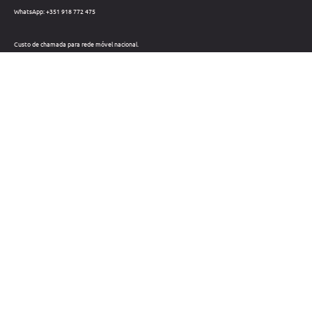
WhatsApp: +351 918 772 475
Custo de chamada para rede móvel nacional.
Telefone: +351 212 220 133
Custo de chamada para a rede fixa nacional.
Horário: Dias úteis das 09h às 18h
Métodos de pagamento