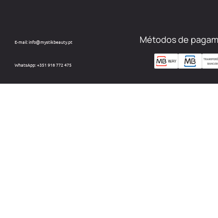
Métodos de paga
E-mail: info@mystikbeauty.pt
WhatsApp: +351 918 772 475
Custo de chamada para rede móvel nacional.
Telefone: +351 212 220 133
Custo de chamada para a rede fixa nacional.
Horário: Dias úteis das 09h às 18h