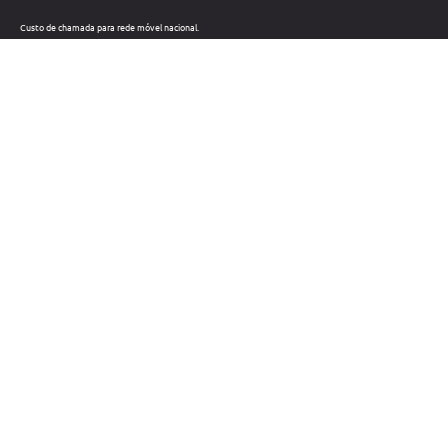
Custo de chamada para rede móvel nacional.
Telefone: +351 212 220 133
Custo de chamada para a rede fixa nacional.
Horário: Dias úteis das 09h às 18h
Métodos de pagamento