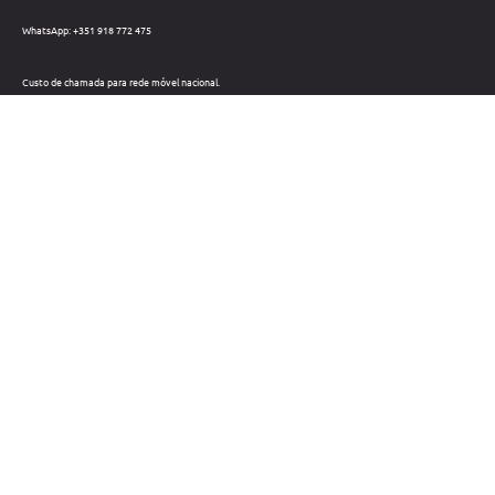
WhatsApp: +351 918 772 475
Custo de chamada para rede móvel nacional.
Telefone: +351 212 220 133
Custo de chamada para a rede fixa nacional.
Horário: Dias úteis das 09h às 18h
Métodos de pagamento