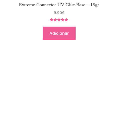
Extreme Connector UV Glue Base – 15gr
9.90
€
Avaliação
5.00
de 5
Adicionar