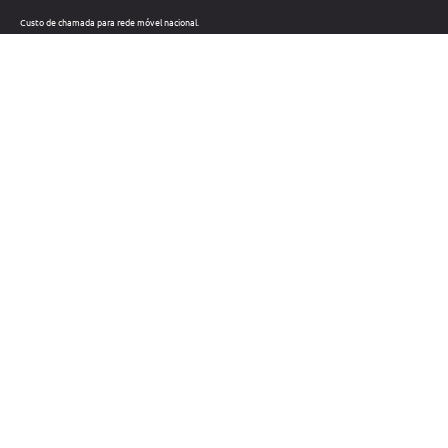
Custo de chamada para rede móvel nacional.
Telefone: +351 212 220 133
Custo de chamada para a rede fixa nacional.
Horário: Dias úteis das 09h às 18h
Métodos de pagamento
Links úteis