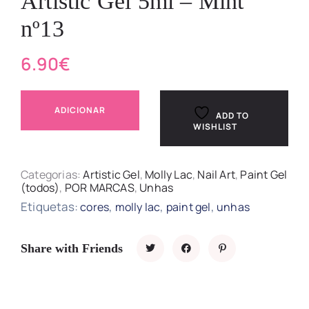
Artistic Gel 5ml – Mint
nº13
6.90
€
ADICIONAR
ADD TO
WISHLIST
Categorias:
Artistic Gel
,
Molly Lac
,
Nail Art
,
Paint Gel
(todos)
,
POR MARCAS
,
Unhas
Etiquetas:
,
,
,
cores
molly lac
paint gel
unhas
Share with Friends