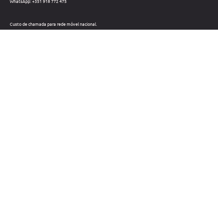
WhatsApp: +351 918 772 475
Custo de chamada para rede móvel nacional.
Telefone: +351 212 220 133
Custo de chamada para a rede fixa nacional.
Horário: Dias úteis das 09h às 18h
Métodos de pagamento