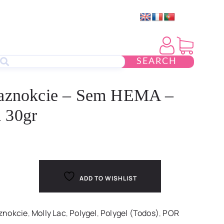
SEARCH
paznokcie – Sem HEMA –
 30gr
ADD TO WISHLIST
aznokcie
,
Molly Lac
,
Polygel
,
Polygel (Todos)
,
POR