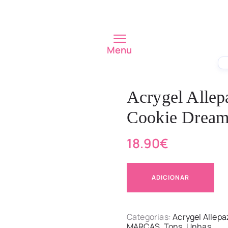
Menu
Acrygel Alle
Cookie Dream
18.90
€
ADICIONAR
Categorias:
Acrygel Allep
MARCAS
,
Tons
,
Unhas