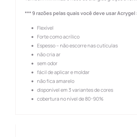
*** 9 razões pelas quais você deve usar Acrygel 
Flexível
Forte como acrílico
Espesso – não escorre nas cutículas
não cria ar
sem odor
fácil de aplicar e moldar
não fica amarelo
disponível em 3 variantes de cores
cobertura no nível de 80-90%