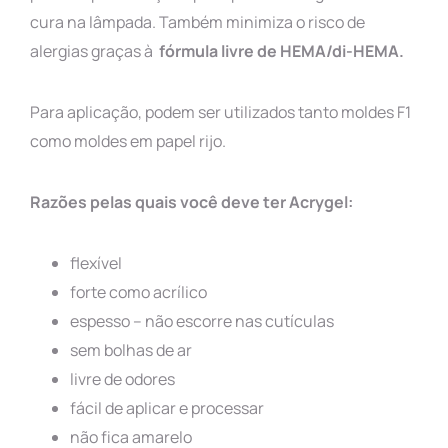
cura na lâmpada. Também minimiza o risco de
alergias graças à
fórmula livre de HEMA/di-HEMA.
Para aplicação, podem ser utilizados tanto moldes F1
como moldes em papel rijo.
Razões pelas quais você deve ter Acrygel:
flexível
forte como acrílico
espesso – não escorre nas cutículas
sem bolhas de ar
livre de odores
fácil de aplicar e processar
não fica amarelo