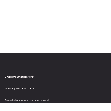
E-mail: info@mystikbeauty.pt
WhatsApp: +351 918 772 475
Custo de chamada para rede móvel nacional.