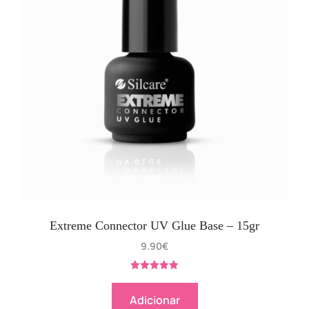
Extreme Connector UV Glue Base – 15gr
9.90
€
Avaliação
5.00
de 5
Adicionar