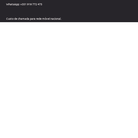
WhatsApp: +351 918 772 475
Custo de chamada para rede móvel nacional.
Telefone: +351 212 220 133
Custo de chamada para a rede fixa nacional.
Horário: Dias úteis das 09h às 18h
Métodos de pagamento