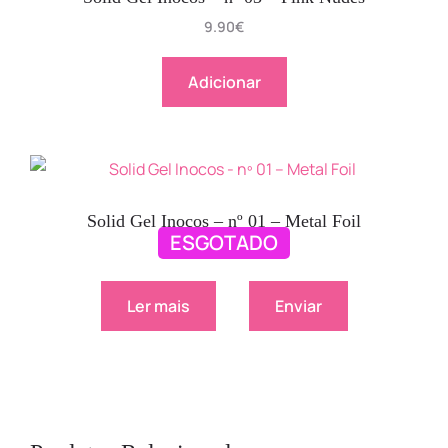
9.90
€
Adicionar
Solid Gel Inocos – nº 01 – Metal Foil
ESGOTADO
9.90
€
Ler mais
Enviar