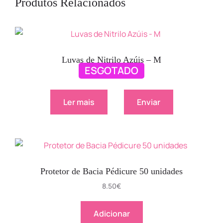
Produtos Relacionados
Luvas de Nitrilo Azúis – M
ESGOTADO
8.90
€
Ler mais
Enviar
Protetor de Bacia Pédicure 50 unidades
8.50
€
Adicionar