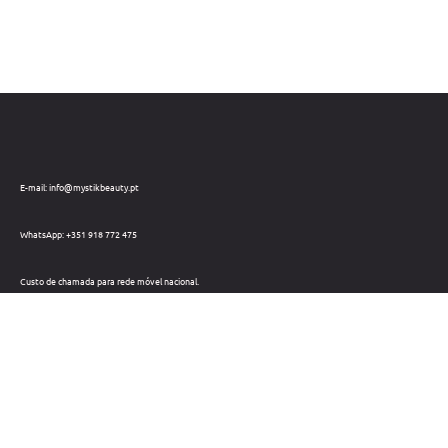
E-mail: info@mystikbeauty.pt
WhatsApp: +351 918 772 475
Custo de chamada para rede móvel nacional.
Telefone: +351 212 220 133
Custo de chamada para a rede fixa nacional.
Horário: Dias úteis das 09h às 18h